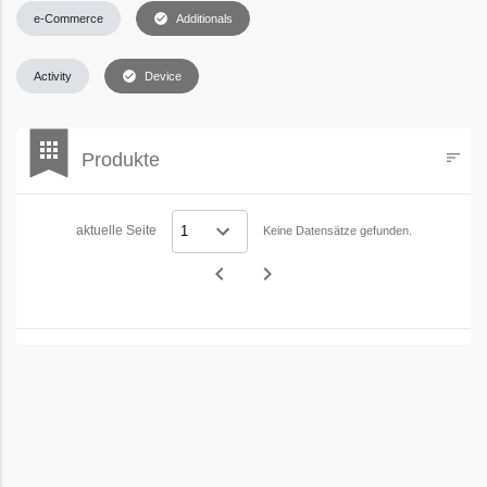
check_circle
e-Commerce
Additionals
check_circle
Activity
Device
bookmark
apps
Produkte
sort
Filters
aktuelle Seite
Keine Datensätze gefunden.
navigate_before
navigate_next
Vorheriges
Nächstes