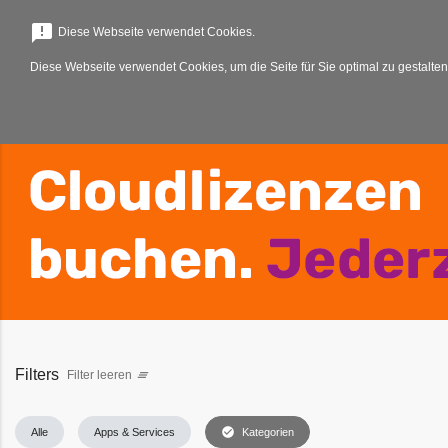
menu
announcement
Diese Webseite verwendet Cookies.
Diese Webseite verwendet Cookies, um die Seite für Sie optimal zu gestalten
Filters
Filter leeren
clear_all
check_circle
Alle
Apps & Services
Kategorien