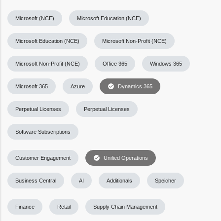
Microsoft (NCE)
Microsoft Education (NCE)
Microsoft Education (NCE)
Microsoft Non-Profit (NCE)
Microsoft Non-Profit (NCE)
Office 365
Windows 365
check_circle
Microsoft 365
Azure
Dynamics 365
Perpetual Licenses
Perpetual Licenses
Software Subscriptions
check_circle
Customer Engagement
Unified Operations
Business Central
AI
Additionals
Speicher
Finance
Retail
Supply Chain Management