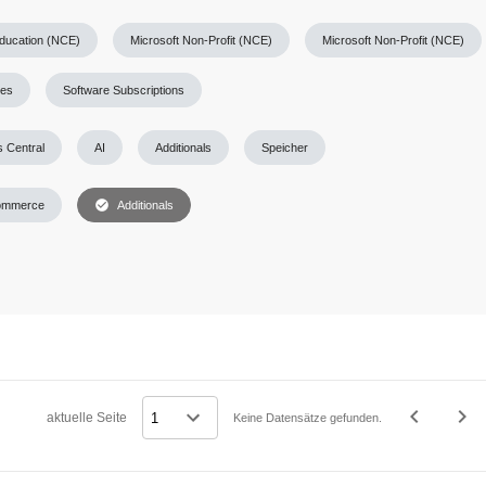
Education (NCE)
Microsoft Non-Profit (NCE)
Microsoft Non-Profit (NCE)
ses
Software Subscriptions
 Central
AI
Additionals
Speicher
check_circle
ommerce
Additionals
navigate_before
navigate_next
aktuelle Seite
Keine Datensätze gefunden.
Vorheriges
Näc