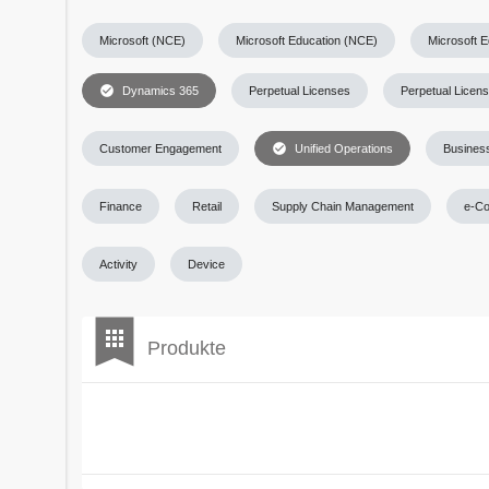
Microsoft (NCE)
Microsoft Education (NCE)
Microsoft 
check_circle
Dynamics 365
Perpetual Licenses
Perpetual Licen
check_circle
Customer Engagement
Unified Operations
Business
Finance
Retail
Supply Chain Management
e-C
Activity
Device
bookmark
apps
Produkte