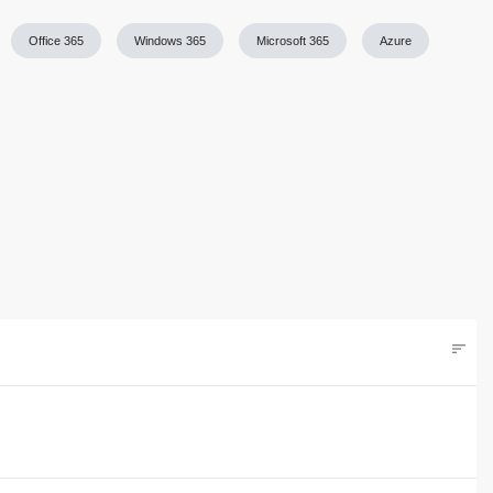
Office 365
Windows 365
Microsoft 365
Azure
sort
Filters
hstes