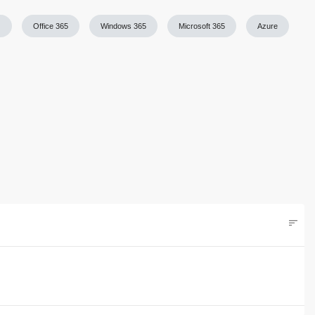
)
Office 365
Windows 365
Microsoft 365
Azure
sort
Filters
hstes