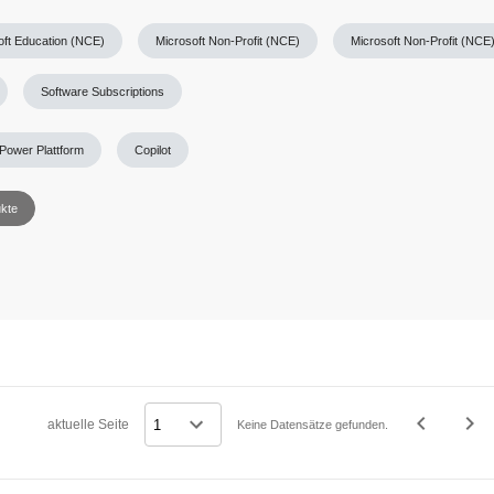
oft Education (NCE)
Microsoft Non-Profit (NCE)
Microsoft Non-Profit (NCE
Software Subscriptions
Power Plattform
Copilot
ukte
navigate_before
navigate_next
aktuelle Seite
Keine Datensätze gefunden.
Vorheriges
Näc