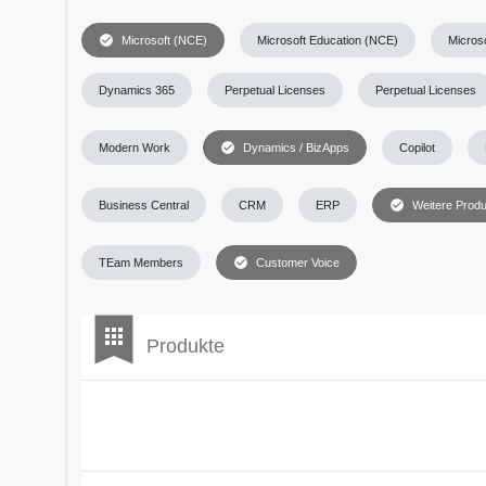
check_circle
Microsoft (NCE)
Microsoft Education (NCE)
Micros
Dynamics 365
Perpetual Licenses
Perpetual Licenses
check_circle
Modern Work
Dynamics / BizApps
Copilot
check_circle
Business Central
CRM
ERP
Weitere Prod
check_circle
TEam Members
Customer Voice
bookmark
apps
Produkte