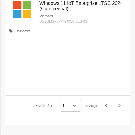
Windows 11 IoT Enterprise LTSC 2024
(Commercial)
Microsoft
DG7GMGF0PP49:0001:SEG001
local_offer
Windows
navigate_before
navigate_next
aktuelle Seite
Anzeige
Vorheriges
Nächstes