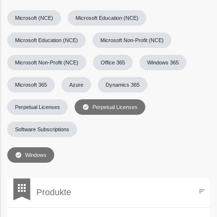
Microsoft (NCE)
Microsoft Education (NCE)
Microsoft Education (NCE)
Microsoft Non-Profit (NCE)
Microsoft Non-Profit (NCE)
Office 365
Windows 365
Microsoft 365
Azure
Dynamics 365
check_circle
Perpetual Licenses
Perpetual Licenses
Software Subscriptions
check_circle
Windows
bookmark
apps
Produkte
sort
Filters