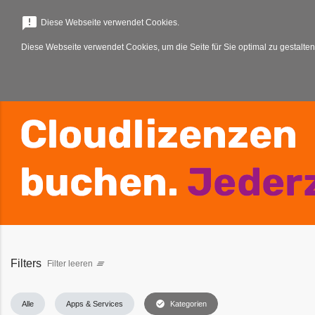
menu
announcement
Diese Webseite verwendet Cookies.
Diese Webseite verwendet Cookies, um die Seite für Sie optimal zu gestalten
Filters
Filter leeren
clear_all
check_circle
Alle
Apps & Services
Kategorien