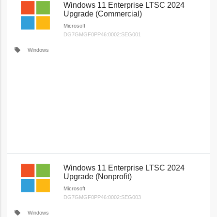
Windows 11 Enterprise LTSC 2024
Upgrade (Commercial)
Microsoft
DG7GMGF0PP46:0002:SEG001
local_offer
Windows
Windows 11 Enterprise LTSC 2024
Upgrade (Nonprofit)
Microsoft
DG7GMGF0PP46:0002:SEG003
local_offer
Windows