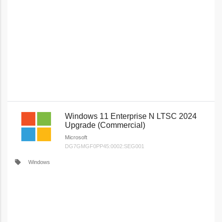
Windows 11 Enterprise N LTSC 2024
Upgrade (Commercial)
Microsoft
DG7GMGF0PP45:0002:SEG001
local_offer
Windows