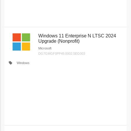
Windows 11 Enterprise N LTSC 2024
Upgrade (Nonprofit)
Microsoft
DG7GMGF0PP45:0002:SEG003
local_offer
Windows