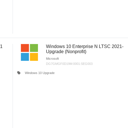
21
Windows 10 Enterprise N LTSC 2021-
Upgrade (Nonprofit)
Microsoft
DG7GMGF0D19M:0001:SEG003
local_offer
Windows 10 Upgrade