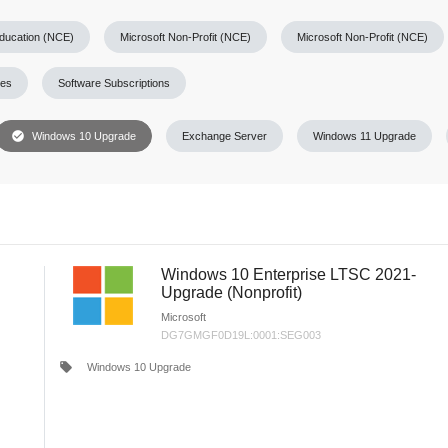
Education (NCE)
Microsoft Non-Profit (NCE)
Microsoft Non-Profit (NCE)
ses
Software Subscriptions
check_circle
Windows 10 Upgrade
Exchange Server
Windows 11 Upgrade
Windows 10 Enterprise LTSC 2021-
Upgrade (Nonprofit)
Microsoft
DG7GMGF0D19L:0001:SEG003
local_offer
Windows 10 Upgrade