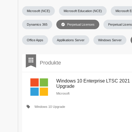
Microsoft (NCE)
Microsoft Education (NCE)
Microsoft 
check_circle
Dynamics 365
Perpetual Licenses
Perpetual Licen
Office Apps
Applikations Server
Windows Server
bookmark
apps
Produkte
Windows 10 Enterprise LTSC 2021
Upgrade
Microsoft
local_offer
Windows 10 Upgrade