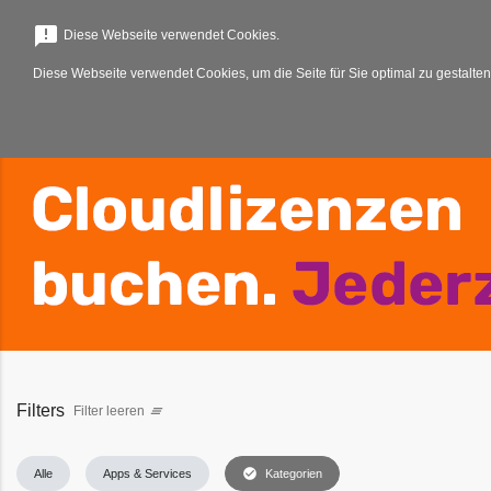
menu
announcement
Diese Webseite verwendet Cookies.
Diese Webseite verwendet Cookies, um die Seite für Sie optimal zu gestalten
Filters
Filter leeren
clear_all
check_circle
Alle
Apps & Services
Kategorien