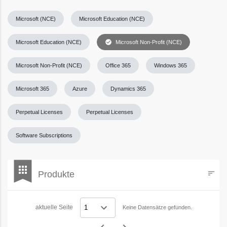
Microsoft (NCE)
Microsoft Education (NCE)
check_circle
Microsoft Education (NCE)
Microsoft Non-Profit (NCE)
Microsoft Non-Profit (NCE)
Office 365
Windows 365
Microsoft 365
Azure
Dynamics 365
Perpetual Licenses
Perpetual Licenses
Software Subscriptions
bookmark
apps
Produkte
sort
Filters
aktuelle Seite
Keine Datensätze gefunden.