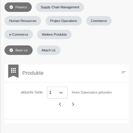
check_circle
Finance
Supply Chain Management
Human Resources
Project Operations
Commerce
e-Commerce
Weitere Produkte
check_circle
Base Lic
Attach Lic
bookmark
apps
Produkte
sort
Filters
aktuelle Seite
Keine Datensätze gefunden.
navigate_before
navigate_next
Vorheriges
Nächstes