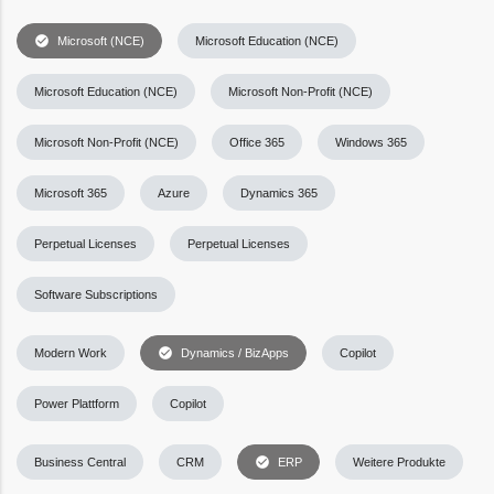
check_circle
Microsoft (NCE)
Microsoft Education (NCE)
Microsoft Education (NCE)
Microsoft Non-Profit (NCE)
Microsoft Non-Profit (NCE)
Office 365
Windows 365
Microsoft 365
Azure
Dynamics 365
Perpetual Licenses
Perpetual Licenses
Software Subscriptions
check_circle
Modern Work
Dynamics / BizApps
Copilot
Power Plattform
Copilot
check_circle
Business Central
CRM
ERP
Weitere Produkte