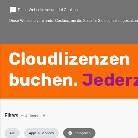
menu
announcement
Diese Webseite verwendet Cookies.
Diese Webseite verwendet Cookies, um die Seite für Sie optimal zu gestalten
Filters
Filter leeren
clear_all
check_circle
Alle
Apps & Services
Kategorien