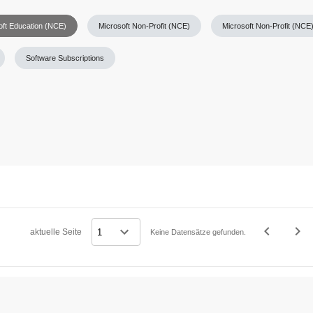
oft Education (NCE)
Microsoft Non-Profit (NCE)
Microsoft Non-Profit (NCE
Software Subscriptions
navigate_before
navigate_next
aktuelle Seite
Keine Datensätze gefunden.
Vorheriges
Näc