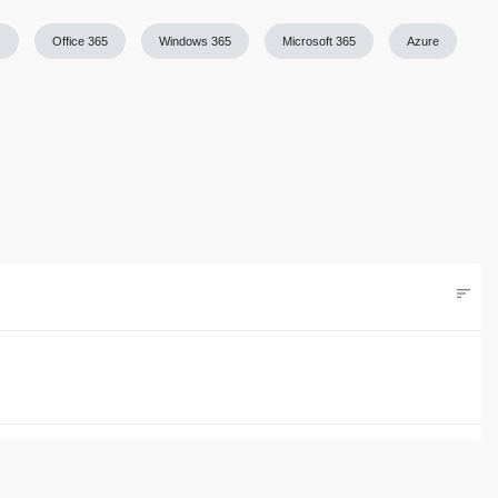
)
Office 365
Windows 365
Microsoft 365
Azure
sort
Filters
hstes