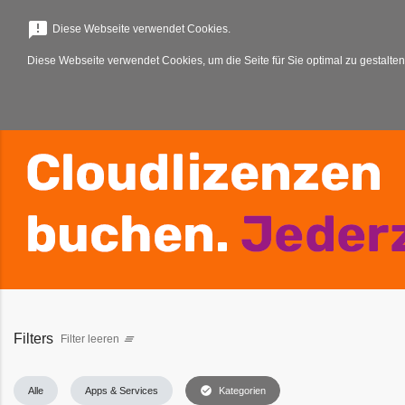
menu
announcement
Diese Webseite verwendet Cookies.
Diese Webseite verwendet Cookies, um die Seite für Sie optimal zu gestalten
Filters
Filter leeren
clear_all
check_circle
Alle
Apps & Services
Kategorien