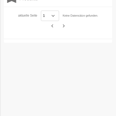
Filters
aktuelle Seite
Keine Datensätze gefunden.
navigate_before
navigate_next
Vorheriges
Nächstes