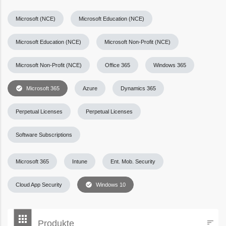
Microsoft (NCE)
Microsoft Education (NCE)
Microsoft Education (NCE)
Microsoft Non-Profit (NCE)
Microsoft Non-Profit (NCE)
Office 365
Windows 365
check_circle
Microsoft 365
Azure
Dynamics 365
Perpetual Licenses
Perpetual Licenses
Software Subscriptions
Microsoft 365
Intune
Ent. Mob. Security
check_circle
Cloud App Security
Windows 10
bookmark
apps
Produkte
sort