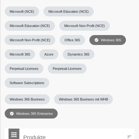
Microsoft (NCE)
Microsoft Education (NCE)
Microsoft Education (NCE)
Microsoft Non-Profit (NCE)
check_circle
Microsoft Non-Profit (NCE)
Office 365
Windows 365
Microsoft 365
Azure
Dynamics 365
Perpetual Licenses
Perpetual Licenses
Software Subscriptions
Windows 365 Business
Windows 365 Business mit WHB
check_circle
Windows 365 Enterprise
bookmark
apps
Produkte
sort