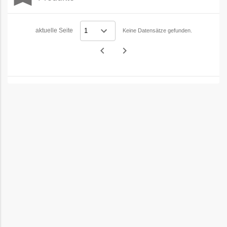
Filters
aktuelle Seite
Keine Datensätze gefunden.
navigate_before
navigate_next
Vorheriges
Nächstes