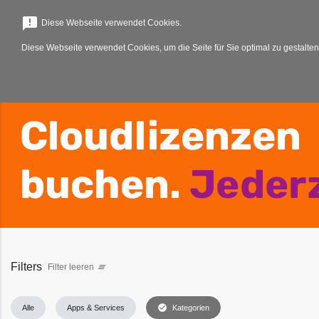
menu
announcement
Diese Webseite verwendet Cookies.
Diese Webseite verwendet Cookies, um die Seite für Sie optimal zu gestalten
Filters
Filter leeren
clear_all
check_circle
Alle
Apps & Services
Kategorien