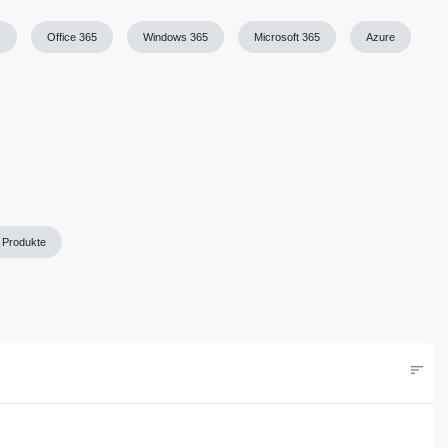
)
Office 365
Windows 365
Microsoft 365
Azure
 Produkte
sort
Filters