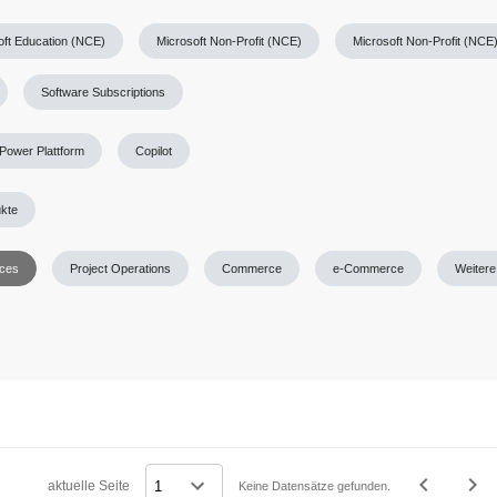
oft Education (NCE)
Microsoft Non-Profit (NCE)
Microsoft Non-Profit (NCE
Software Subscriptions
Power Plattform
Copilot
ukte
ces
Project Operations
Commerce
e-Commerce
Weitere
navigate_before
navigate_next
aktuelle Seite
Keine Datensätze gefunden.