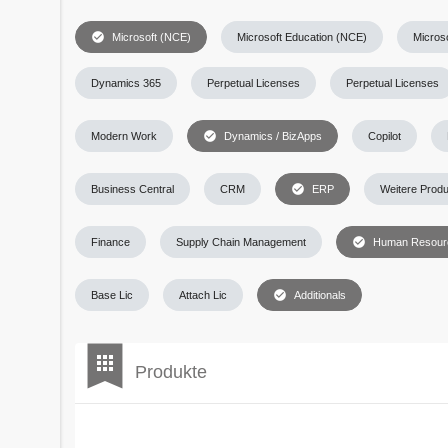
check_circle
Microsoft (NCE)
Microsoft Education (NCE)
Micros
Dynamics 365
Perpetual Licenses
Perpetual Licenses
check_circle
Modern Work
Dynamics / BizApps
Copilot
check_circle
Business Central
CRM
ERP
Weitere Prod
check_circle
Finance
Supply Chain Management
Human Resour
check_circle
Base Lic
Attach Lic
Additionals
bookmark
apps
Produkte