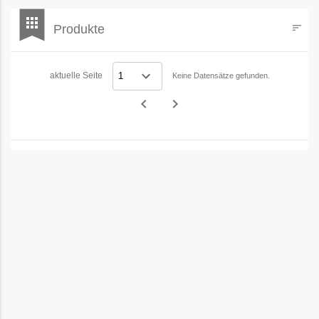
bookmark
apps
Produkte
sort
Filters
aktuelle Seite
Keine Datensätze gefunden.
navigate_before
navigate_next
Vorheriges
Nächstes