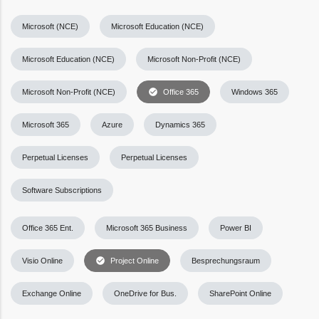
Microsoft (NCE)
Microsoft Education (NCE)
Microsoft Education (NCE)
Microsoft Non-Profit (NCE)
check_circle
Microsoft Non-Profit (NCE)
Office 365
Windows 365
Microsoft 365
Azure
Dynamics 365
Perpetual Licenses
Perpetual Licenses
Software Subscriptions
Office 365 Ent.
Microsoft 365 Business
Power BI
check_circle
Visio Online
Project Online
Besprechungsraum
Exchange Online
OneDrive for Bus.
SharePoint Online