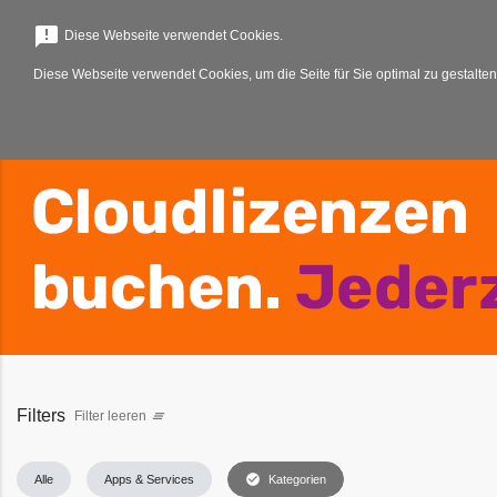
menu
announcement
Diese Webseite verwendet Cookies.
Diese Webseite verwendet Cookies, um die Seite für Sie optimal zu gestalten
Filters
Filter leeren
clear_all
check_circle
Alle
Apps & Services
Kategorien