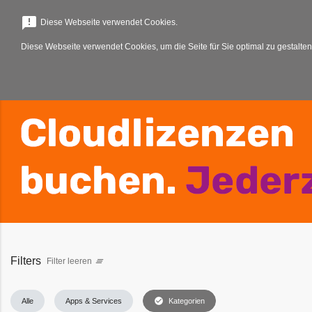
menu
announcement
Diese Webseite verwendet Cookies.
Diese Webseite verwendet Cookies, um die Seite für Sie optimal zu gestalten
Filters
Filter leeren
clear_all
check_circle
Alle
Apps & Services
Kategorien