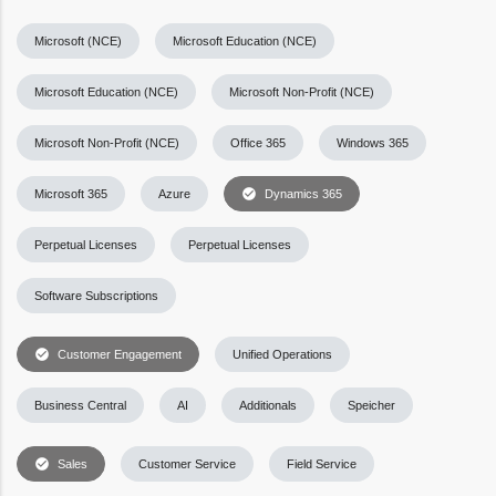
Microsoft (NCE)
Microsoft Education (NCE)
Microsoft Education (NCE)
Microsoft Non-Profit (NCE)
Microsoft Non-Profit (NCE)
Office 365
Windows 365
check_circle
Microsoft 365
Azure
Dynamics 365
Perpetual Licenses
Perpetual Licenses
Software Subscriptions
check_circle
Customer Engagement
Unified Operations
Business Central
AI
Additionals
Speicher
check_circle
Sales
Customer Service
Field Service