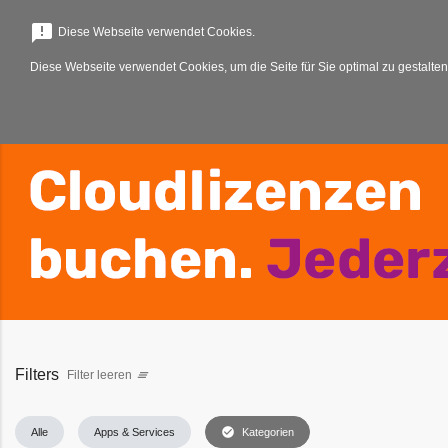
menu
announcement
Diese Webseite verwendet Cookies.
Diese Webseite verwendet Cookies, um die Seite für Sie optimal zu gestalten
Filters
Filter leeren
clear_all
check_circle
Alle
Apps & Services
Kategorien