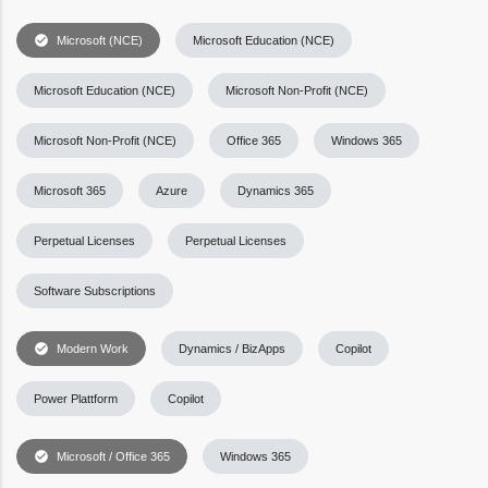
check_circle
Microsoft (NCE)
Microsoft Education (NCE)
Microsoft Education (NCE)
Microsoft Non-Profit (NCE)
Microsoft Non-Profit (NCE)
Office 365
Windows 365
Microsoft 365
Azure
Dynamics 365
Perpetual Licenses
Perpetual Licenses
Software Subscriptions
check_circle
Modern Work
Dynamics / BizApps
Copilot
Power Plattform
Copilot
check_circle
Microsoft / Office 365
Windows 365