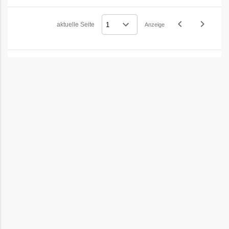
navigate_before
navigate_next
aktuelle Seite
Anzeige
Vorheriges
Nächstes