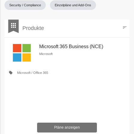
Security / Compliance
Einzelpläne und Add-Ons
bookmark
apps
Produkte
sort
Filters
Microsoft 365 Business (NCE)
Microsoft
local_offer
Microsoft / Office 365
Pläne anzeigen