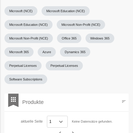
Microsoft (NCE)
Microsoft Education (NCE)
Microsoft Education (NCE)
Microsoft Non-Profit (NCE)
Microsoft Non-Profit (NCE)
Office 365
Windows 365
Microsoft 365
Azure
Dynamics 365
Perpetual Licenses
Perpetual Licenses
Software Subscriptions
bookmark
apps
Produkte
sort
Filters
aktuelle Seite
Keine Datensätze gefunden.