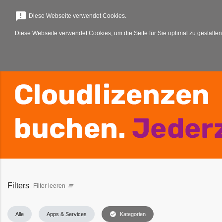
menu
announcement
Diese Webseite verwendet Cookies.
Diese Webseite verwendet Cookies, um die Seite für Sie optimal zu gestalten
Filters
Filter leeren
clear_all
check_circle
Alle
Apps & Services
Kategorien